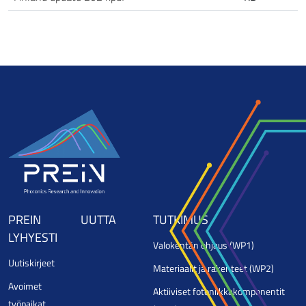
PREIN
UUTTA
TUTKIMUS
LYHYESTI
Valokentän ohjaus (WP1)
Uutiskirjeet
Materiaalit ja rakenteet (WP2)
Avoimet
Aktiiviset fotoniikkakomponentit
työpaikat