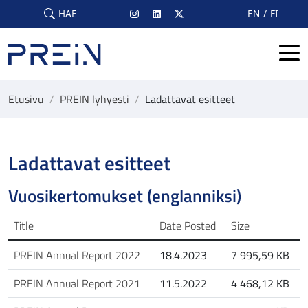
Skip to main content
HAE
EN
FI
Etusivu
/
PREIN lyhyesti
/
Ladattavat esitteet
Ladattavat esitteet
Vuosikertomukset (englanniksi)
Title
Date Posted
Size
PREIN Annual Report 2022
18.4.2023
7 995,59 KB
PREIN Annual Report 2021
11.5.2022
4 468,12 KB