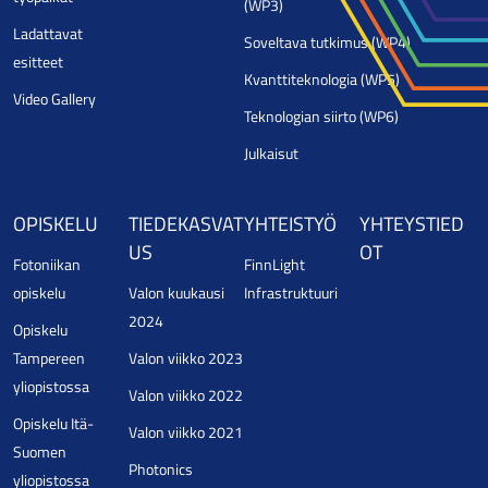
(WP3)
Ladattavat
Soveltava tutkimus (WP4)
esitteet
Kvanttiteknologia (WP5)
Video Gallery
Teknologian siirto (WP6)
Julkaisut
OPISKELU
TIEDEKASVAT
YHTEISTYÖ
YHTEYSTIED
US
OT
Fotoniikan
FinnLight
opiskelu
Valon kuukausi
Infrastruktuuri
2024
Opiskelu
Tampereen
Valon viikko 2023
yliopistossa
Valon viikko 2022
Opiskelu Itä-
Valon viikko 2021
Suomen
Photonics
yliopistossa