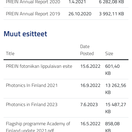
PREIN Annual Report 2020
1.4.2021
6 282,08 KB
PREIN Annual Report 2019
26.10.2020
3 992,11 KB
Muut esitteet
Date
Title
Posted
Size
PREIN fotoniikan lippulaivan esite
15.6.2022
601,40
KB
Photonics In Finland 2021
16.9.2022
13 262,56
KB
Photonics in Finland 2023
7.6.2023
15 487,27
KB
Flagship programme Academy of
16.5.2022
858,08
Finland update 2021.pdf
KB