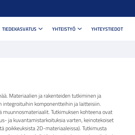
TIEDEKASVATUS
YHTEISTYÖ
YHTEYSTIEDOT
ää. Materiaalien ja rakenteiden tutkiminen ja
 integroituihin komponentteihin ja laitteisiin.
ekä muunnosmateriaalit. Tutkimuksen kohteena ovat
us- ja kuvantamistarkoituksia varten, keinotekoiset
istä poikkeuksista 2D-materiaaleissa). Tutkimusta