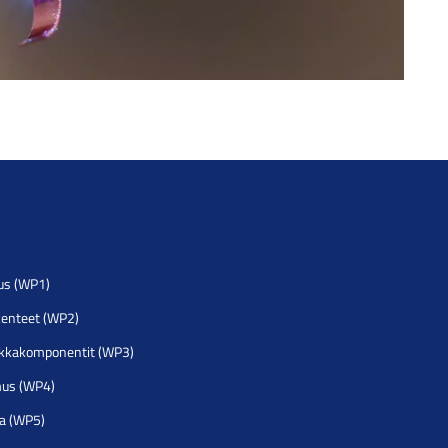
us (WP1)
akenteet (WP2)
iikkakomponentit (WP3)
mus (WP4)
ia (WP5)