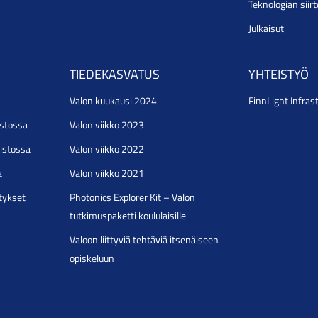
Teknologian siir
Julkaisut
TIEDEKASVATUS
YHTEISTYÖ
Valon kuukausi 2024
FinnLight Infras
istossa
Valon viikko 2023
pistossa
Valon viikko 2022
a
Valon viikko 2021
stykset
Photonics Explorer Kit – Valon
tutkimuspaketti koululaisille
Valoon liittyviä tehtäviä itsenäiseen
opiskeluun