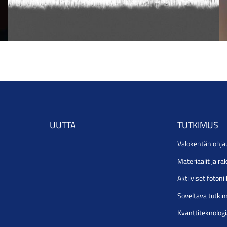
UUTTA
TUTKIMUS
Valokentän ohja
Materiaalit ja r
Aktiiviset foton
Soveltava tutki
Kvanttiteknolog