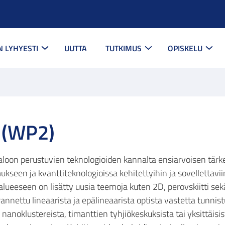
N LYHYESTI
UUTTA
TUTKIMUS
OPISKELU
t (WP2)
loon perustuvien teknologioiden kannalta ensiarvoisen tärke
seen ja kvanttiteknologioissa kehitettyihin ja sovellettaviin
ueeseen on lisätty uusia teemoja kuten 2D, perovskiitti s
nnettu lineaarista ja epälineaarista optista vastetta tunnist
n nanoklustereista, timanttien tyhjiökeskuksista tai yksittäis