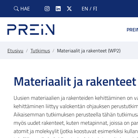
Skip to main content
HAE
EN
FI
PREI
Etusivu
/
Tutkimus
/
Materiaalit ja rakenteet (WP2)
Materiaalit ja rakentee
Uusien materiaalien ja rakenteiden kehittäminen on va
kehittäminen liittyy valokentän ohjauksen perustutkimuk
Aikaisemman tutkimuksen perusteella tähän tutkimusal
myös uudet rakenteet, kuten metapinnat, joissa on para
atomit ja molekyylit (jotka koostuvat esimerkiksi kulla