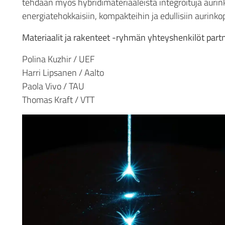
tehdään myös hybridimateriaaleista integroituja aurin
energiatehokkaisiin, kompakteihin ja edullisiin aurinkop
Materiaalit ja rakenteet -ryhmän yhteyshenkilöt partn
Polina Kuzhir / UEF
Harri Lipsanen / Aalto
Paola Vivo / TAU
Thomas Kraft / VTT