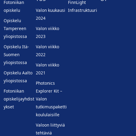
Fotoniikan
FinnLight
opiskelu
Valon kuukausi
Infrastruktuuri
2024
Opiskelu
Tampereen
Valon viikko
yliopistossa
2023
Opiskelu Itä-
Valon viikko
Suomen
2022
yliopistossa
Valon viikko
Opiskelu Aalto
2021
yliopistossa
Photonics
Fotoniikan
Explorer Kit –
opiskelijayhdist
Valon
ykset
tutkimuspaketti
koululaisille
Valoon liittyviä
tehtäviä