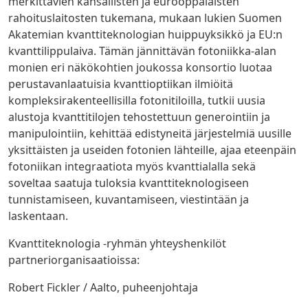
merkittävien kansallisten ja eurooppalaisten
rahoituslaitosten tukemana, mukaan lukien Suomen
Akatemian kvanttiteknologian huippuyksikkö ja EU:n
kvanttilippulaiva. Tämän jännittävän fotoniikka-alan
monien eri näkökohtien joukossa konsortio luotaa
perustavanlaatuisia kvanttioptiikan ilmiöitä
kompleksirakenteellisilla fotonitiloilla, tutkii uusia
alustoja kvanttitilojen tehostettuun generointiin ja
manipulointiin, kehittää edistyneitä järjestelmiä uusille
yksittäisten ja useiden fotonien lähteille, ajaa eteenpäin
fotoniikan integraatiota myös kvanttialalla sekä
soveltaa saatuja tuloksia kvanttiteknologiseen
tunnistamiseen, kuvantamiseen, viestintään ja
laskentaan.
Kvanttiteknologia -ryhmän yhteyshenkilöt
partneriorganisaatioissa:
Robert Fickler / Aalto, puheenjohtaja