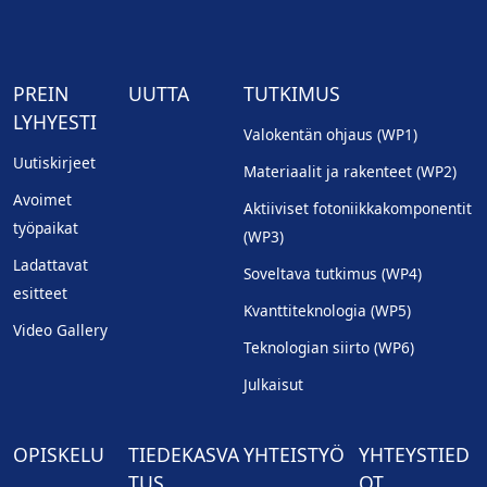
PREIN
UUTTA
TUTKIMUS
LYHYESTI
Valokentän ohjaus (WP1)
Uutiskirjeet
Materiaalit ja rakenteet (WP2)
Avoimet
Aktiiviset fotoniikkakomponentit
työpaikat
(WP3)
Ladattavat
Soveltava tutkimus (WP4)
esitteet
Kvanttiteknologia (WP5)
Video Gallery
Teknologian siirto (WP6)
Julkaisut
OPISKELU
TIEDEKASVA
YHTEISTYÖ
YHTEYSTIED
TUS
OT