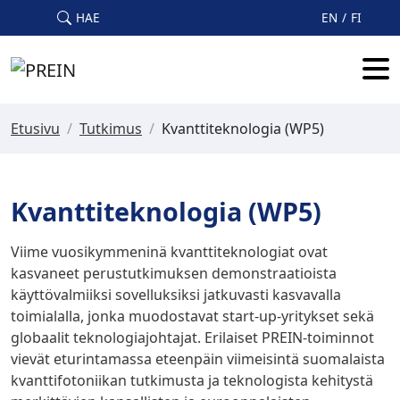
Skip to main content
HAE
EN
FI
Etusivu
/
Tutkimus
/
Kvanttiteknologia (WP5)
Kvanttiteknologia (WP5)
Viime vuosikymmeninä kvanttiteknologiat ovat
kasvaneet perustutkimuksen demonstraatioista
käyttövalmiiksi sovelluksiksi jatkuvasti kasvavalla
toimialalla, jonka muodostavat start-up-yritykset sekä
globaalit teknologiajohtajat. Erilaiset PREIN-toiminnot
vievät eturintamassa eteenpäin viimeisintä suomalaista
kvanttifotoniikan tutkimusta ja teknologista kehitystä