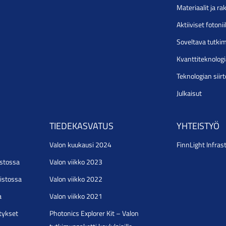
Materiaalit ja r
Aktiiviset foton
Soveltava tutki
Kvanttiteknolog
Teknologian siir
Julkaisut
TIEDEKASVATUS
YHTEISTYÖ
Valon kuukausi 2024
FinnLight Infras
istossa
Valon viikko 2023
pistossa
Valon viikko 2022
a
Valon viikko 2021
stykset
Photonics Explorer Kit – Valon