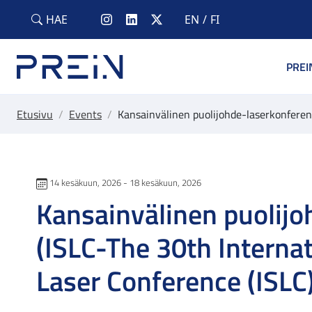
Skip to main content
HAE
EN
FI
PREI
Etusivu
/
Events
/
Kansainvälinen puolijohde-laserkonferen
14 kesäkuun, 2026 - 18 kesäkuun, 2026
Kansainvälinen puolijo
(ISLC-The 30th Interna
Laser Conference (ISLC