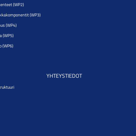
akenteet (WP2)
iikkakomponentit (WP3)
mus (WP4)
ia (WP5)
to (WP6)
YHTEYSTIEDOT
truktuuri