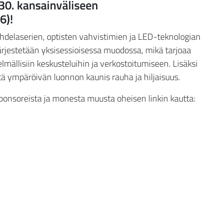
30. kansainväliseen
6)!
ohdelaserien, optisten vahvistimien ja LED-teknologian
ärjestetään yksisessioisessa muodossa, mikä tarjoaa
elmällisiin keskusteluihin ja verkostoitumiseen. Lisäksi
ä ympäröivän luonnon kaunis rauha ja hiljaisuus.
ponsoreista ja monesta muusta oheisen linkin kautta: