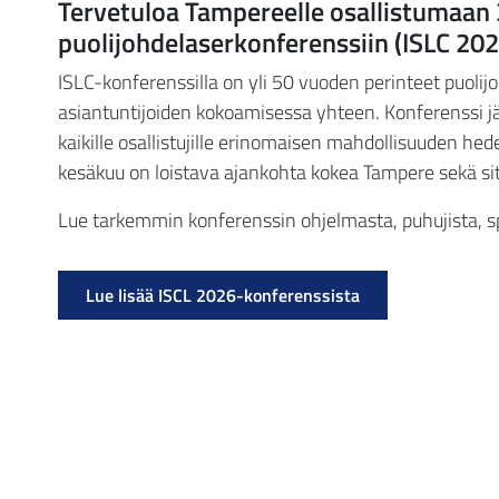
Tervetuloa Tampereelle osallistumaan 
puolijohdelaserkonferenssiin (ISLC 202
ISLC-konferenssilla on yli 50 vuoden perinteet puolij
asiantuntijoiden kokoamisessa yhteen. Konferenssi j
kaikille osallistujille erinomaisen mahdollisuuden hed
kesäkuu on loistava ajankohta kokea Tampere sekä sit
Lue tarkemmin konferenssin ohjelmasta, puhujista, s
Lue lisää ISCL 2026-konferenssista