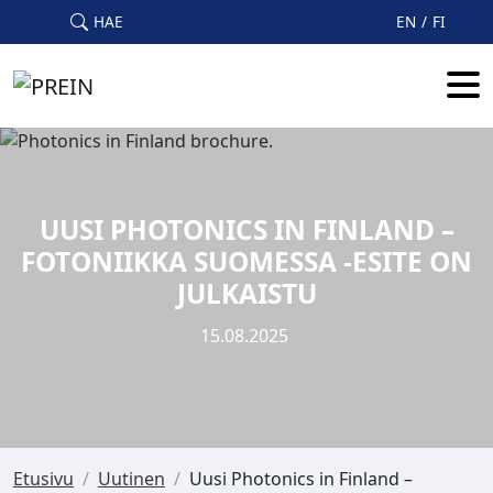
Skip to main content
HAE
EN
FI
UUSI PHOTONICS IN FINLAND –
FOTONIIKKA SUOMESSA -ESITE ON
JULKAISTU
15.08.2025
Etusivu
/
Uutinen
/
Uusi Photonics in Finland –