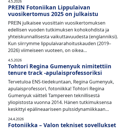
4.5.2026
PREIN Fotoniikan Lippulaivan
vuosikertomus 2025 on julkaistu
PREIN julkaisee vuosittain vuosikertomuksen
edellisen vuoden tutkimuksen kohokohdista ja
yhteiskunnallisesta vaikuttavuudesta (englanniksi).
Kun siirrymme lippulaivarahoituskauden (2019–
2026) viimeiseen vuoteen, on oikea…
4.5.2026
Tohtori Regina Gumenyuk nimitettiin
tenure track -apulaisprofessoriksi
Tervetuloa ENS-tiedekuntaan, Regina Gumenyuk,
apulaisprofessori, fotoniikka! Tohtori Regina
Gumenyuk väitteli Tampereen teknillisestä
yliopistosta vuonna 2014. Hänen tutkimuksensa
keskittyi epälineaariseen pulssidynamiikkaan…
24.4.2026
Fotoniikka – Valon tekniset sovellukset