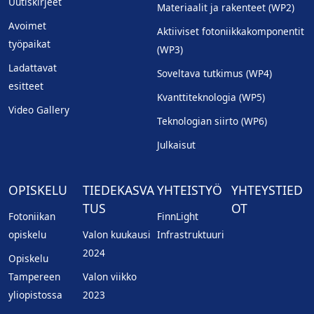
Uutiskirjeet
Materiaalit ja rakenteet (WP2)
Avoimet
Aktiiviset fotoniikkakomponentit
työpaikat
(WP3)
Ladattavat
Soveltava tutkimus (WP4)
esitteet
Kvanttiteknologia (WP5)
Video Gallery
Teknologian siirto (WP6)
Julkaisut
OPISKELU
TIEDEKASVA
YHTEISTYÖ
YHTEYSTIED
TUS
OT
Fotoniikan
FinnLight
opiskelu
Valon kuukausi
Infrastruktuuri
2024
Opiskelu
Tampereen
Valon viikko
yliopistossa
2023