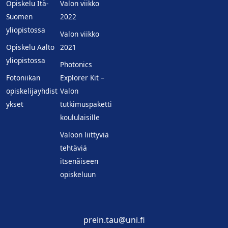
Opiskelu Itä-
Valon viikko
Suomen
2022
yliopistossa
Valon viikko
Opiskelu Aalto
2021
yliopistossa
Photonics
Fotoniikan
Explorer Kit –
opiskelijayhdist
Valon
ykset
tutkimuspaketti
koululaisille
Valoon liittyviä
tehtäviä
itsenäiseen
opiskeluun
prein.tau@uni.fi