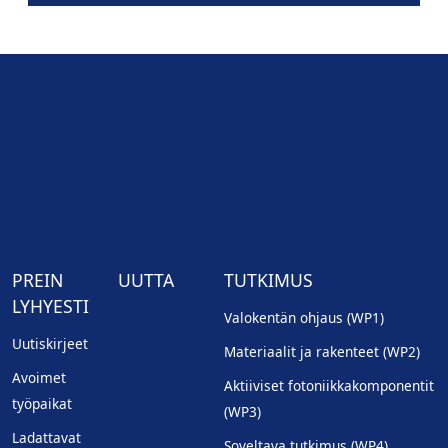
PREIN
UUTTA
TUTKIMUS
LYHYESTI
Valokentän ohjaus (WP1)
Uutiskirjeet
Materiaalit ja rakenteet (WP2)
Avoimet
Aktiiviset fotoniikkakomponentit
työpaikat
(WP3)
Ladattavat
Soveltava tutkimus (WP4)