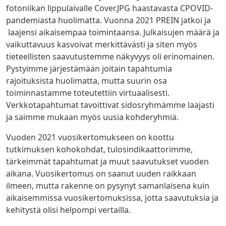
fotoniikan lippulaivalle Cover.JPG haastavasta CPOVID-
pandemiasta huolimatta. Vuonna 2021 PREIN jatkoi ja
laajensi aikaisempaa toimintaansa. Julkaisujen määrä ja
vaikuttavuus kasvoivat merkittävästi ja siten myös
tieteellisten saavutustemme näkyvyys oli erinomainen.
Pystyimme järjestämään joitain tapahtumia
rajoituksista huolimatta, mutta suurin osa
toiminnastamme toteutettiin virtuaalisesti.
Verkkotapahtumat tavoittivat sidosryhmämme laajasti
ja saimme mukaan myös uusia kohderyhmiä.
Vuoden 2021 vuosikertomukseen on koottu
tutkimuksen kohokohdat, tulosindikaattorimme,
tärkeimmät tapahtumat ja muut saavutukset vuoden
aikana. Vuosikertomus on saanut uuden raikkaan
ilmeen, mutta rakenne on pysynyt samanlaisena kuin
aikaisemmissa vuosikertomuksissa, jotta saavutuksia ja
kehitystä olisi helpompi vertailla.