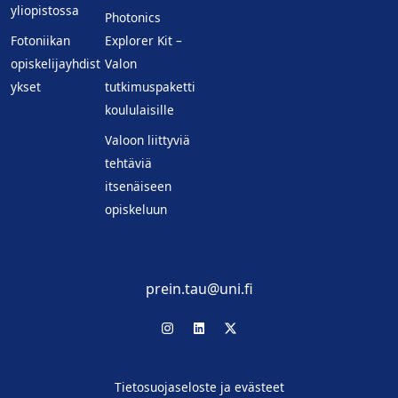
yliopistossa
Photonics
Fotoniikan
Explorer Kit –
opiskelijayhdist
Valon
ykset
tutkimuspaketti
koululaisille
Valoon liittyviä
tehtäviä
itsenäiseen
opiskeluun
prein.tau@uni.fi
Tietosuojaseloste ja evästeet