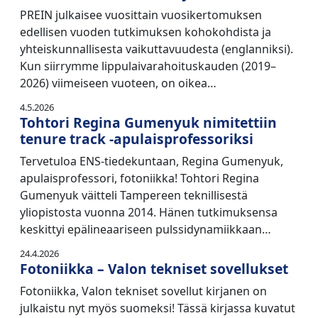
PREIN julkaisee vuosittain vuosikertomuksen
edellisen vuoden tutkimuksen kohokohdista ja
yhteiskunnallisesta vaikuttavuudesta (englanniksi).
Kun siirrymme lippulaivarahoituskauden (2019–
2026) viimeiseen vuoteen, on oikea…
4.5.2026
Tohtori Regina Gumenyuk nimitettiin
tenure track -apulaisprofessoriksi
Tervetuloa ENS-tiedekuntaan, Regina Gumenyuk,
apulaisprofessori, fotoniikka! Tohtori Regina
Gumenyuk väitteli Tampereen teknillisestä
yliopistosta vuonna 2014. Hänen tutkimuksensa
keskittyi epälineaariseen pulssidynamiikkaan…
24.4.2026
Fotoniikka – Valon tekniset sovellukset
Fotoniikka, Valon tekniset sovellut kirjanen on
julkaistu nyt myös suomeksi! Tässä kirjassa kuvatut