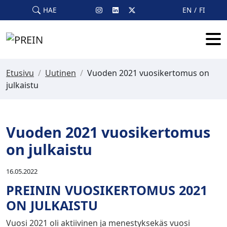
Skip to main content
HAE
EN
FI
Etusivu
/
Uutinen
/
Vuoden 2021 vuosikertomus on
julkaistu
Vuoden 2021 vuosikertomus
on julkaistu
16.05.2022
PREININ VUOSIKERTOMUS 2021
ON JULKAISTU
Vuosi 2021 oli aktiivinen ja menestyksekäs vuosi