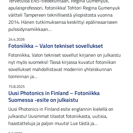
Tervetuloa ENS-tiedekuntaan, Regina Gumenyuk,
apulaisprofessori, fotoniikka! Tohtori Regina Gumenyuk
väitteli Tampereen teknillisestä yliopistosta vuonna
2014. Hänen tutkimuksensa keskittyi epälineaariseen
pulssidynamiikkaan…
24.4.2026
Fotoniikka – Valon tekniset sovellukset
Fotoniikka, Valon tekniset sovellut kirjanen on julkaistu
nyt myös suomeksi! Tässä kirjassa kuvatut fotoniikan
sovellukset mahdollistavat modernin yhteiskunnan
toiminnan ja…
15.8.2025
Uusi Photonics in Finland – Fotoniikka
Suomessa -esite on julkaistu
Uusi Photonics in Finland esite englannin kielellä on
julkaistu! Uusimmat tilastot fotoniikasta, uutisia,
haastatteluja ja paljon muuta! Lue tästä ja…