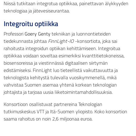
Niissä tutkitaan integrotua optiikkaa, painettavan älykkyyden
teknologiaa ja jätevesiseurantaa.
Integroitu optiikka
Professori
Goery Genty
tekniikan ja luonnontieteiden
tiedekunnasta johtaa
FinnLight-IO
-konsortiota, joka sai
rahoitusta integroidun optiikan kehittämiseen. Integroitua
optiikkaa voidaan soveltaa esimerkiksi kvanttitietokoneissa,
biosensoreissa ja viestinnässä digitaalisen siirtymän
edistämiseksi. FinnLight luo tieteellistä vaikuttavuutta ja
teknologista kehitystä tulevalla vuosikymmenellä, mikä
vahvistaa Suomen asemaa yhtenä korkean teknologian
johtajista ja tarjoaa uusia liiketoimintamahdollisuuksia.
Konsortioon osallistuvat partnereina Teknologian
tutkimuskeskus VTT ja Itä-Suomen yliopisto. Koko konsortion
saama rahoitus on noin 2,6 miljoonaa euroa.