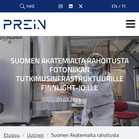
Skip to main content
HAE
EN
FI
SUOMEN AKATEMIALTA RAHOITUSTA
FOTONIIKAN
TUTKIMUSINFRASTRUKTUURILLE
FINNLIGHT-IO:LLE
01.02.2024
Etusivu
/
Uutinen
/
Suomen Akatemialta rahoitusta