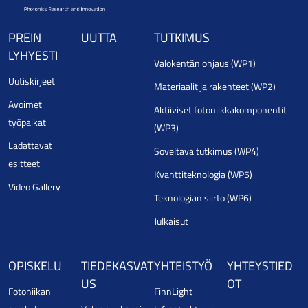
PREIN
UUTTA
TUTKIMUS
LYHYESTI
Valokentän ohjaus (WP1)
Uutiskirjeet
Materiaalit ja rakenteet (WP2)
Avoimet
Aktiiviset fotoniikkakomponentit
työpaikat
(WP3)
Ladattavat
Soveltava tutkimus (WP4)
esitteet
Kvanttiteknologia (WP5)
Video Gallery
Teknologian siirto (WP6)
Julkaisut
OPISKELU
TIEDEKASVAT
YHTEISTYÖ
YHTEYSTIED
US
OT
Fotoniikan
FinnLight