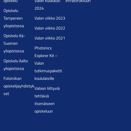
opiskelu
Valon kuukausi
Infrastruktuuri
2024
Opiskelu
Tampereen
Valon viikko 2023
yliopistossa
Valon viikko 2022
Opiskelu Itä-
Valon viikko 2021
Suomen
Photonics
yliopistossa
Explorer Kit –
Opiskelu Aalto
Valon
yliopistossa
tutkimuspaketti
Fotoniikan
koululaisille
opiskelijayhdistyk
Valoon liittyviä
set
tehtäviä
itsenäiseen
opiskeluun